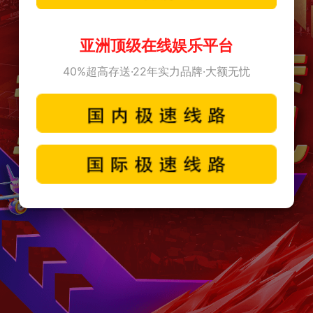
亚洲顶级在线娱乐平台
40%超高存送·22年实力品牌·大额无忧